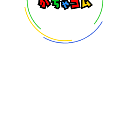
コロガリーヌツクリーヌ
ナスイガイーター
Play
Play
すべて黒く染める虚無VS牛乳こぼしニキ
大自然SNS
Play
Play