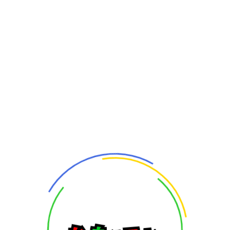
帰ってきたヤリマン
ハマチャン
Play
Play