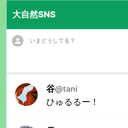
大自然SNS
谷
@
tani
ひゅるるー！